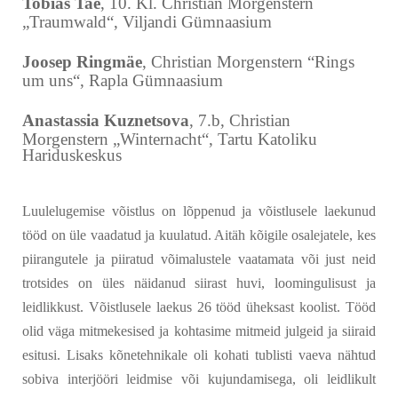
Tobias Tae
, 10. Kl. Christian Morgenstern
„Traumwald“,
Viljandi Gümnaasium
Joosep Ringmäe
, Christian Morgenstern “Rings
um uns“,
Rapla Gümnaasium
Anastassia Kuznetsova
, 7.b, Christian
Morgenstern „Winternacht“,
Tartu Katoliku
Hariduskeskus
Luulelugemise võistlus on lõppenud ja võistlusele laekunud
tööd on üle vaadatud ja kuulatud. Aitäh kõigile osalejatele, kes
piirangutele ja piiratud võimalustele vaatamata või just neid
trotsides on üles näidanud siirast huvi, loomingulisust ja
leidlikkust. Võistlusele laekus 26 tööd üheksast koolist. Tööd
olid väga mitmekesised ja kohtasime mitmeid julgeid ja siiraid
esitusi. Lisaks kõnetehnikale oli kohati tublisti vaeva nähtud
sobiva interjööri leidmise või kujundamisega, oli leidlikult