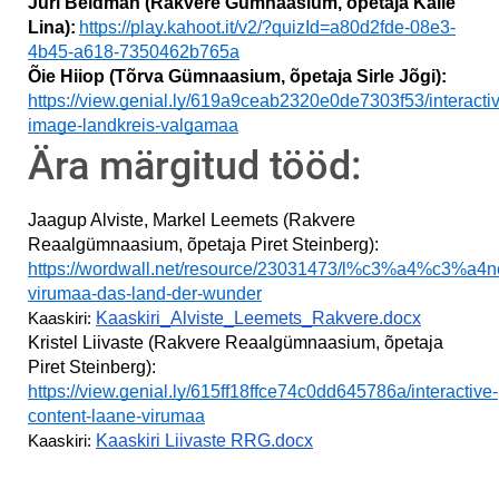
Jüri Beldman (Rakvere Gümnaasium, õpetaja Kalle 
Lina):
https://play.kahoot.it/v2/?quizId=a80d2fde-08e3-
4b45-a618-7350462b765a
Õie Hiiop (Tõrva Gümnaasium, õpetaja Sirle Jõgi):
https://view.genial.ly/619a9ceab2320e0de7303f53/interacti
image-landkreis-valgamaa
Ära märgitud tööd:
Jaagup Alviste, Markel Leemets 
(Rakvere 
Reaalgümnaasium, õpetaja Piret Steinberg)
:
https://wordwall.net/resource/23031473/l%c3%a4%c3%a4n
virumaa-das-land-der-wunder
Kaaskiri_Alviste_Leemets_Rakvere.docx
Kaaskiri: 
Kristel Liivaste (Rakvere Reaalgümnaasium, õpetaja 
Piret Steinberg):
https://view.genial.ly/615ff18ffce74c0dd645786a/interactive-
content-laane-virumaa
Kaaskiri Liivaste RRG.docx
Kaaskiri: 